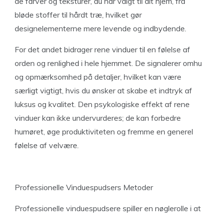
de farver og teksturer, du har valgt til dit hjem, fra
bløde stoffer til hårdt træ, hvilket gør
designelementerne mere levende og indbydende.
For det andet bidrager rene vinduer til en følelse af
orden og renlighed i hele hjemmet. De signalerer omhu
og opmærksomhed på detaljer, hvilket kan være
særligt vigtigt, hvis du ønsker at skabe et indtryk af
luksus og kvalitet. Den psykologiske effekt af rene
vinduer kan ikke undervurderes; de kan forbedre
humøret, øge produktiviteten og fremme en generel
følelse af velvære.
Professionelle Vinduespudsers Metoder
Professionelle vinduespudsere spiller en nøglerolle i at