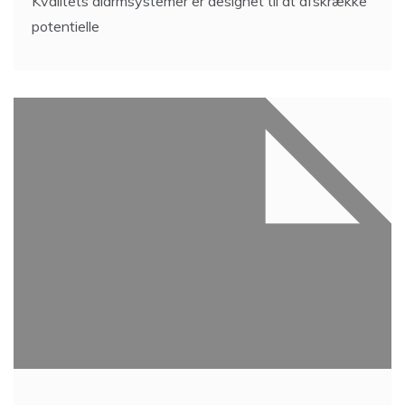
Kvalitets alarmsystemer er designet til at afskrække
potentielle