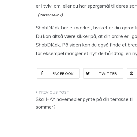
er i tvivl om, eller du har spørgsmål til deres s
.
ShobDK.dk har e-mærket, hvilket er din garanti 
Du kan altså være sikker på, at din ordre er i g
ShobDK.dk. På siden kan du også finde et bredt
for eksempel mangler et nyt dørhåndtag, en ny
FACEBOOK
TWITTER
Indlægsnavigation
Skal HAY havemøbler pynte på din terrasse til
sommer?