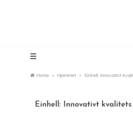
Skip
to
content
Home
»
Hjemmet
»
Einhell: Innovativt kval
Einhell: Innovativt kvalitet