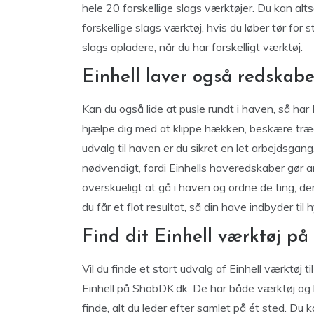
hele 20 forskellige slags værktøjer. Du kan alt
forskellige slags værktøj, hvis du løber tør fo
slags opladere, når du har forskelligt værktøj.
Einhell laver også redskabe
Kan du også lide at pusle rundt i haven, så ha
hjælpe dig med at klippe hækken, beskære træ
udvalg til haven er du sikret en let arbejdsgan
nødvendigt, fordi Einhells haveredskaber gør ar
overskueligt at gå i haven og ordne de ting, der
du får et flot resultat, så din have indbyder t
Find dit Einhell værktøj p
Vil du finde et stort udvalg af Einhell værktøj ti
Einhell på ShobDK.dk. De har både værktøj og h
finde, alt du leder efter samlet på ét sted. Du