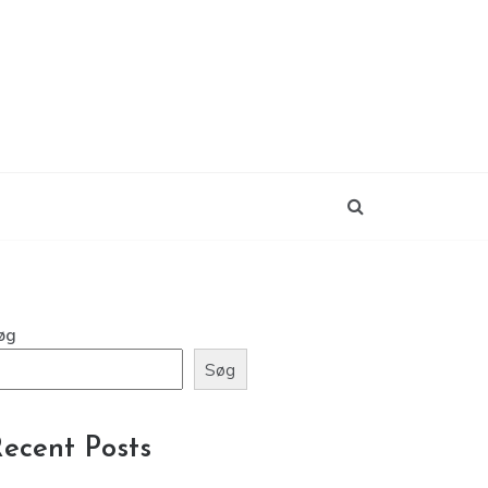
øg
Søg
ecent Posts