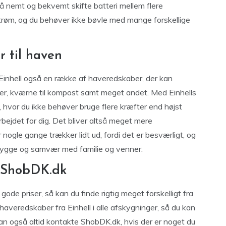
så nemt og bekvemt skifte batteri mellem flere
r strøm, og du behøver ikke bøvle med mange forskellige
r til haven
r Einhell også en række af haveredskaber, der kan
er, kværne til kompost samt meget andet. Med Einhells
g, hvor du ikke behøver bruge flere kræfter end højst
bejdet for dig. Det bliver altså meget mere
 nogle gange trækker lidt ud, fordi det er besværligt, og
il hygge og samvær med familie og venner.
å ShobDK.dk
l gode priser, så kan du finde rigtig meget forskelligt fra
averedskaber fra Einhell i alle afskygninger, så du kan
 kan også altid kontakte ShobDK.dk, hvis der er noget du