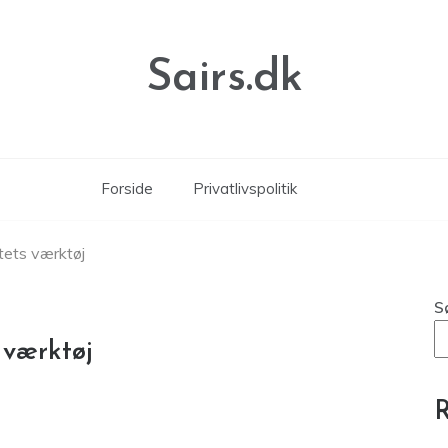
Sairs.dk
Forside
Privatlivspolitik
itets værktøj
S
s værktøj
R